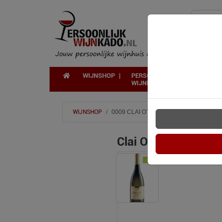
WIJNSHOP
PERSOONLIJK
WIJNKADO
WIJNSHOP
0009 CLAI OTTOCENTO BIJELI ORANG
Clai Ottocento Bije