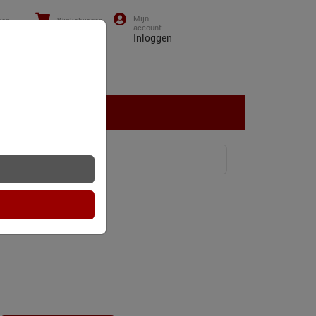
oon
Winkelwagen
0)43-
0
items
Inloggen
01 13
NTACT