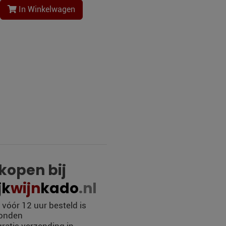
In Winkelwagen
open bij
jk
wijn
kado
.nl
óór 12 uur besteld is
zonden