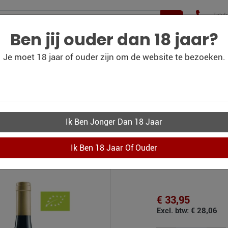
Telef
+31(
210 
Ben jij ouder dan 18 jaar?
Je moet 18 jaar of ouder zijn om de website te bezoeken.
WIJN
WIJN
PERSOONLIJK-WIJN-
CO
BLOG
OUTLET
KADOBON
E WINE
li Orange wine
€ 33,95
Excl. btw: € 28,06