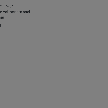
tuurwijn
t: Vol, zacht en rond
trië
t