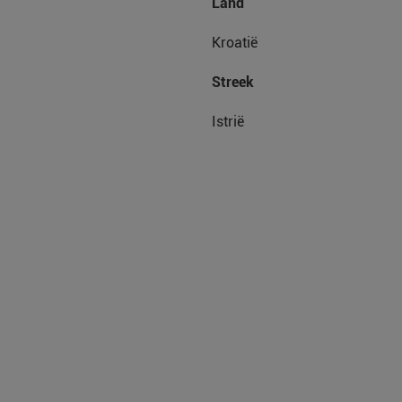
Land
Kroatië
Streek
Istrië