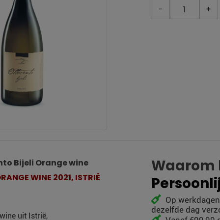
−
+
Waarom k
nto Bijeli Orange wine
RANGE WINE 2021, ISTRIË
Persoonli
Op werkdagen v
dezelfde dag ver
ne uit Istrië,