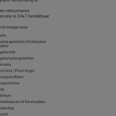
ratis verzending in
en retourneren
rvice is 24x7 bereikbaar
rde belegen kaas
ella
kante gerechten (Oriëntaalse
uken)
getarisch
getarische gerechten
lvasia
not Gris / Pinot Grigio
uvignon Blanc
anpromotie
ner
bileum
nterklaas en/of Kerstcadeau
rjaardag
oatië