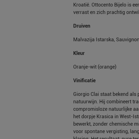
Kroatië. Ottocento Bijelo is e
verrast en zich prachtig ontwik
Druiven
Malvazija Istarska, Sauvignon
Kleur
Oranje-wit (orange)
Vinificatie
Giorgio Clai staat bekend als 
natuurwijn. Hij combineert tr
compromisloze natuurlijke aa
het dorpje Krasica in West-I
bewerkt, zonder chemische midd
voor spontane vergisting, lang
klaring. Het resultaat: pure t