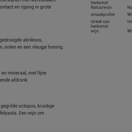
herkomst
ontact en rijping in grote
Natuurwijn
Na
smaakprofiel
Wi
streek van
Is
herkomst
wijn
Wi
 gedroogde abrikoos,
n, noten en een vleugje honing.
 en mineraal, met fijne
rende afdronk.
 gegrilde octopus, kruidige
ffelpasta. Een wijn om