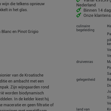
Vanaf €99,99 g
en wijn die telkens opnieuw
Nederland
kelt in het glas.
Binnen 14 dag
Onze klantense
culinaire
Ha
begeleiding
 Blanc en Pinot Grigio
Pa
pi
ke
Ve
Ve
druivenras
Ma
Pi
Sa
pionier van de Kroatische
gelegenheid
Ba
aditie en ambacht met een
Di
npak. Zijn wijngaarden rond
Ju
strië worden biodynamisch
Si
elen. In de kelder kiest hij
Ve
e maceratie en geen filtratie of
land van
Kr
erroirwijnen met wereldfaam.