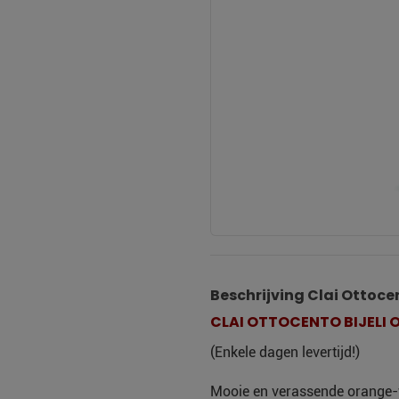
Beschrijving Clai Ottoce
CLAI OTTOCENTO BIJELI O
(Enkele dagen levertijd!)
Mooie en verassende orange-wi