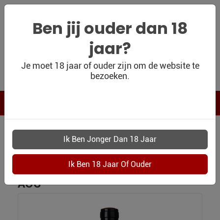
Ben jij ouder dan 18
jaar?
WIJNSHOP
Je moet 18 jaar of ouder zijn om de website te
bezoeken.
PERSOONLIJK
WIJNKADO
WIJN BLOG
WIJN OUTLET
WIJNSHOP
0044 GARNIER FILS BOURGOGNE ALIGOTE AOC
PERSOONLIJK-
Garnier & Fils Bourgogne Aligoté
WIJN-
KADOBON
AOC
CONTACT