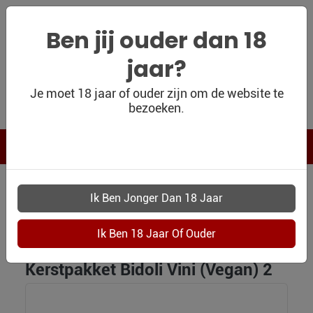
Ben jij ouder dan 18
jaar?
WIJNSHOP
Je moet 18 jaar of ouder zijn om de website te
bezoeken.
PERSOONLIJK
WIJNKADO
WIJN BLOG
WIJN OUTLET
KERST EN RELATIE PAKKETTEN
PERSOONLIJK-
0921 KERSTPAKKET BIDOLI VINI VEGAN 2
WIJN-
KADOBON
Kerstpakket Bidoli Vini (Vegan) 2
CONTACT