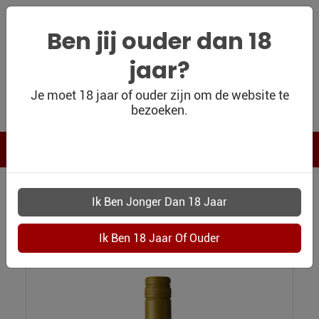
Ben jij ouder dan 18
jaar?
WIJNSHOP
Je moet 18 jaar of ouder zijn om de website te
bezoeken.
PERSOONLIJK
WIJNKADO
WIJN BLOG
WIJN OUTLET
WIJNSHOP
3094 FAMILLE PERRIN 2025 LUBERON AOC
PERSOONLIJK-
Famille Perrin 2025 Lubéron AOC
WIJN-
KADOBON
CONTACT