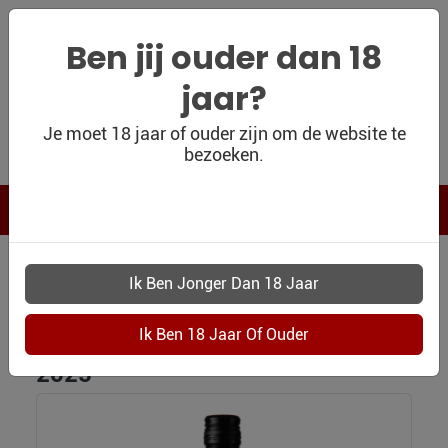
Ben jij ouder dan 18
jaar?
WIJNSHOP
Je moet 18 jaar of ouder zijn om de website te
bezoeken.
PERSOONLIJK
WIJNKADO
WIJN BLOG
WIJN OUTLET
WIJNSHOP
3923 ORDEN TERCERA RUEDA VERDEJO 2025
PERSOONLIJK-
Orden Tercera Rueda Verdejo
WIJN-
KADOBON
2025
CONTACT