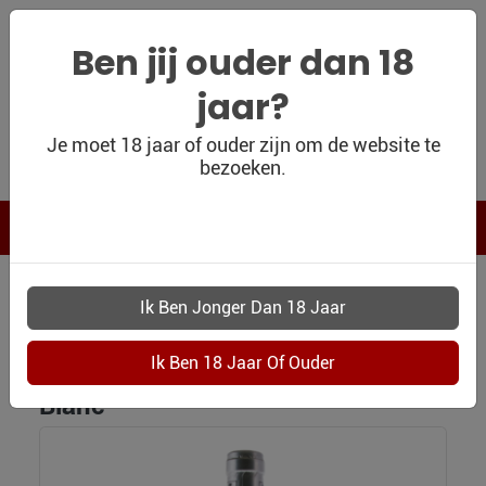
Ben jij ouder dan 18
jaar?
WIJNSHOP
Je moet 18 jaar of ouder zijn om de website te
bezoeken.
PERSOONLIJK
WIJNKADO
WIJN BLOG
WIJN OUTLET
WIJNSHOP
5545 INAMA VULCAIA FUME SAUVIGNON BLANC
PERSOONLIJK-
Inama Vulcaia Fumé Sauvignon
WIJN-
KADOBON
Blanc
CONTACT