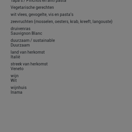
Tapa's / Pinchos en anti pasta
Vegetarische gerechten
wit vlees, gevogelte, vis en pasta's
zeevruchten (mosselen, oesters, krab, kreeft, langouste)
druivenras
Sauvignon Blanc
duurzaam / sustainable
Duurzaam
land van herkomst
Italië
streek van herkomst
Veneto
wijn
Wit
wijnhuis
Inama