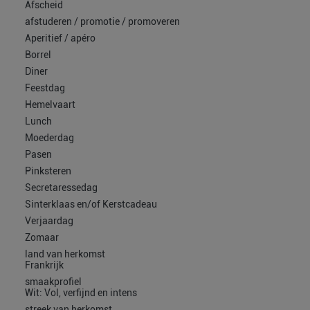
Afscheid
afstuderen / promotie / promoveren
Aperitief / apéro
Borrel
Diner
Feestdag
Hemelvaart
Lunch
Moederdag
Pasen
Pinksteren
Secretaressedag
Sinterklaas en/of Kerstcadeau
Verjaardag
Zomaar
land van herkomst
Frankrijk
smaakprofiel
Wit: Vol, verfijnd en intens
streek van herkomst