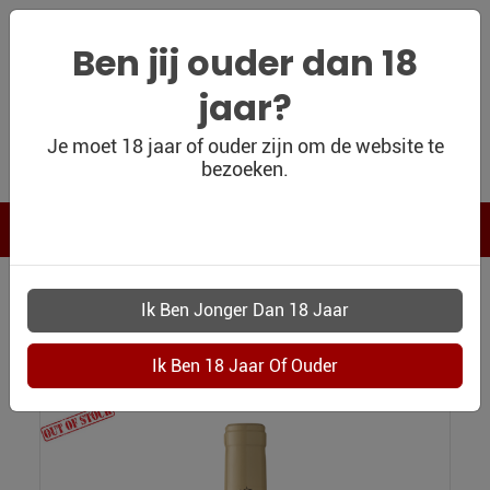
Ben jij ouder dan 18
jaar?
WIJNSHOP
Je moet 18 jaar of ouder zijn om de website te
bezoeken.
PERSOONLIJK
WIJNKADO
WIJN BLOG
WIJN OUTLET
WIJNSHOP
6470 LE TARRAL LANGUEDOC AOP BLANC
PERSOONLIJK-
Le Tarral Languedoc AOP Blanc
WIJN-
KADOBON
CONTACT