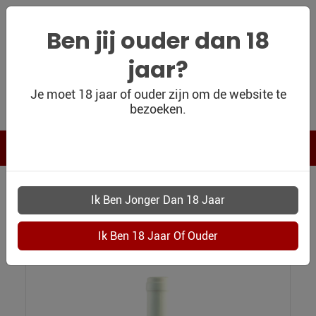
Ben jij ouder dan 18
jaar?
WIJNSHOP
Je moet 18 jaar of ouder zijn om de website te
bezoeken.
PERSOONLIJK
WIJNKADO
WIJN BLOG
WIJN OUTLET
WIJNSHOP
7426 BIDOLI LE ALTE SAUVIGNON BLANC
PERSOONLIJK-
Bidoli Le Alte Sauvignon Blanc
WIJN-
KADOBON
CONTACT