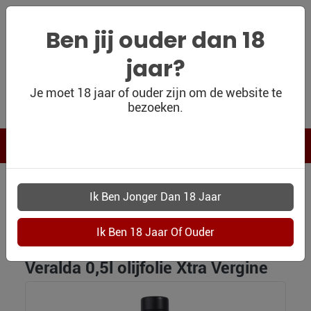
Ben jij ouder dan 18
jaar?
WIJNSHOP
Je moet 18 jaar of ouder zijn om de website te
bezoeken.
PERSOONLIJK
WIJNKADO
WIJN BLOG
WIJN OUTLET
KERST EN RELATIE PAKKETTEN
PERSOONLIJK-
8018 VERALDA 0 5L OLIJFOLIE XTRA VERGINE
WIJN-
KADOBON
Veralda 0,5l olijfolie Xtra Vergine
CONTACT