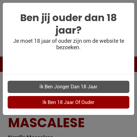
Ben jij ouder dan 18
jaar?
WIJNSHOP
Je moet 18 jaar of ouder zijn om de website te
bezoeken.
PERSOONLIJK
WIJNKADO
WIJN BLOG
DRUIVENRAS
WIJN OUTLET
PERSOONLIJK-
NERELLO
WIJN-
KADOBON
MASCALESE
CONTACT