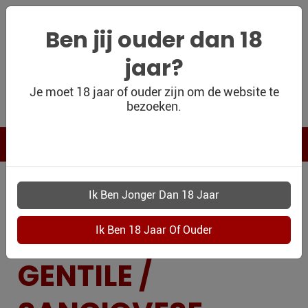
Ben jij ouder dan 18
jaar?
WIJNSHOP
Je moet 18 jaar of ouder zijn om de website te
bezoeken.
PERSOONLIJK
WIJNKADO
WIJN BLOG
DRUIVENRAS
WIJN OUTLET
PERSOONLIJK-
PRUGNOLO
WIJN-
KADOBON
GENTILE /
CONTACT