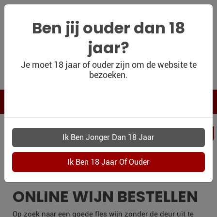
Ben jij ouder dan 18
jaar?
WIJNSHOP
Je moet 18 jaar of ouder zijn om de website te
bezoeken.
PERSOONLIJK
WIJNKADO
WIJN BLOG
PERSOONLIJKWI
WIJN OUTLET
AMERSFOORT
PERSOONLIJK-
WIJN-
KADOBON
ONLINE WIJN BESTELLEN
CONTACT
Op zoek naar een goede fles wijn zonder de deur uit te