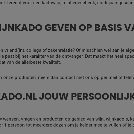
 ook terecht voor een kadowijn, relatiegeschenk, eindejaarsgesche
JNKADO GEVEN OP BASIS VA
en vriend(in), collega of zakenrelatie? Of misschien wel aan je eig
e past bij het karakter van de ontvanger. Dat maakt het heel specia
t van de allerbeste kwaliteit.
an onze producten, neem dan contact met ons op per mail of telef
ADO.NL JOUW PERSOONLIJK
w wensen, vragen en producten op gebied van wijn, wijnkado’s, k
 1 persoon tot meerdere dozen om je kelder mee te vullen of je co