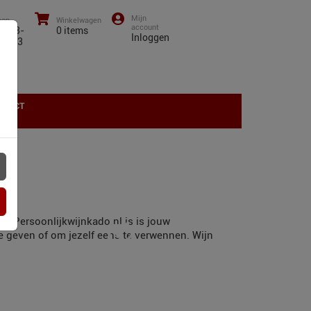
oon
Winkelwagen
0)43-
0
items
Inloggen
01 13
NTACT
t? Persoonlijkwijnkado.nl is is jouw
te geven of om jezelf eens te verwennen. Wijn