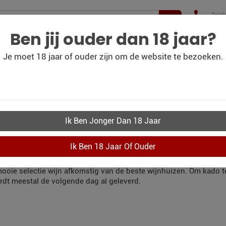
Telef
+31(
210 
Ben jij ouder dan 18 jaar?
Je moet 18 jaar of ouder zijn om de website te bezoeken.
WIJN
WIJN
PERSOONLIJK-WIJN-
CO
BLOG
OUTLET
KADOBON
KWIJNKADO BEST
LLEN
r uit te gaan in Best en die binnen 24 uur aan huis geleverd word
 mooie selectie wijn afkomstig van de beste wijnhuizen. Om kado 
rdt meestal de volgende dag al geleverd.