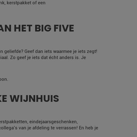
nk, kerstpakket of een
N HET BIG FIVE
en geliefde? Geef dan iets waarmee je iets zegt!
al. Zo geef je iets dat écht anders is. Je
oon.
E WIJNHUIS
erstpakketten, eindejaarsgeschenken,
llega’s van je afdeling te verrassen! En heb je