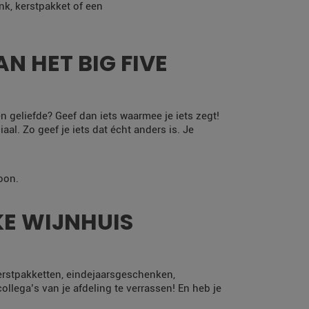
nk, kerstpakket of een
N HET BIG FIVE
en geliefde? Geef dan iets waarmee je iets zegt!
al. Zo geef je iets dat écht anders is. Je
oon.
E WIJNHUIS
erstpakketten, eindejaarsgeschenken,
llega’s van je afdeling te verrassen! En heb je