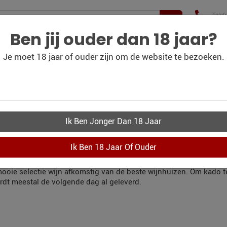
Telef
+31(
210 
Ben jij ouder dan 18 jaar?
Je moet 18 jaar of ouder zijn om de website te bezoeken.
WIJN
WIJN
PERSOONLIJK-WIJN-
CO
BLOG
OUTLET
KADOBON
KWIJNKADO DORD
LLEN
r uit te gaan in Dordrecht en die binnen 24 uur aan huis geleverd
 mooie selectie wijn afkomstig van de beste wijnhuizen. Om kado 
rdt meestal de volgende dag al geleverd.