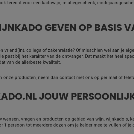
 ook terecht voor een kadowijn, relatiegeschenk, eindejaarsgesche
JNKADO GEVEN OP BASIS VA
en vriend(in), collega of zakenrelatie? Of misschien wel aan je eig
e past bij het karakter van de ontvanger. Dat maakt het heel specia
t van de allerbeste kwaliteit.
an onze producten, neem dan contact met ons op per mail of telef
ADO.NL JOUW PERSOONLIJK
w wensen, vragen en producten op gebied van wijn, wijnkado’s, k
 1 persoon tot meerdere dozen om je kelder mee te vullen of je co