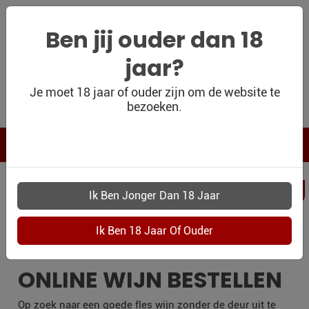
Ben jij ouder dan 18
jaar?
WIJNSHOP
Je moet 18 jaar of ouder zijn om de website te
bezoeken.
PERSOONLIJK
WIJNKADO
WIJN BLOG
PERSOONLIJKWI
WIJN OUTLET
HARDERWIJK
PERSOONLIJK-
WIJN-
KADOBON
ONLINE WIJN BESTELLEN
CONTACT
Op zoek naar een goede fles wijn zonder de deur uit te