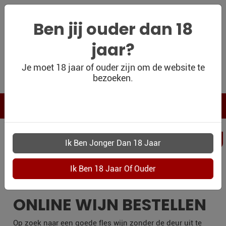
Ben jij ouder dan 18
jaar?
WIJNSHOP
Je moet 18 jaar of ouder zijn om de website te
bezoeken.
PERSOONLIJK
WIJNKADO
WIJN BLOG
PERSOONLIJKWI
WIJN OUTLET
LANDERD
PERSOONLIJK-
WIJN-
KADOBON
ONLINE WIJN BESTELLEN
CONTACT
Op zoek naar een goede fles wijn zonder de deur uit te