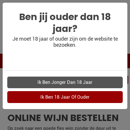
Ben jij ouder dan 18
jaar?
WIJNSHOP
Je moet 18 jaar of ouder zijn om de website te
bezoeken.
PERSOONLIJK
WIJNKADO
WIJN BLOG
PERSOONLIJKWI
WIJN OUTLET
LEIDEN
PERSOONLIJK-
WIJN-
KADOBON
ONLINE WIJN BESTELLEN
CONTACT
Op zoek naar een goede fles wijn zonder de deur uit te