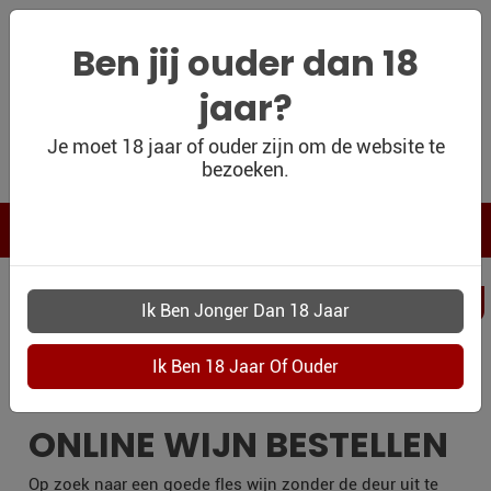
Ben jij ouder dan 18
jaar?
WIJNSHOP
Je moet 18 jaar of ouder zijn om de website te
bezoeken.
PERSOONLIJK
WIJNKADO
WIJN BLOG
PERSOONLIJKWI
WIJN OUTLET
LOON-OP-ZAND
PERSOONLIJK-
WIJN-
KADOBON
ONLINE WIJN BESTELLEN
CONTACT
Op zoek naar een goede fles wijn zonder de deur uit te