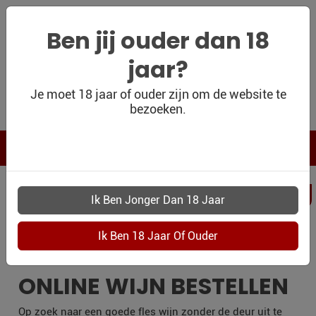
Ben jij ouder dan 18
jaar?
WIJNSHOP
Je moet 18 jaar of ouder zijn om de website te
bezoeken.
PERSOONLIJK
WIJNKADO
WIJN BLOG
PERSOONLIJKWI
WIJN OUTLET
MEERSSEN
PERSOONLIJK-
WIJN-
KADOBON
ONLINE WIJN BESTELLEN
CONTACT
Op zoek naar een goede fles wijn zonder de deur uit te