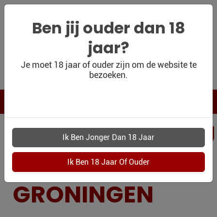
Ben jij ouder dan 18
jaar?
WIJNSHOP
Je moet 18 jaar of ouder zijn om de website te
bezoeken.
PERSOONLIJK
WIJNKADO
WIJN BLOG
PERSOONLIJKWI
WIJN OUTLET
MIDDEN-
PERSOONLIJK-
WIJN-
KADOBON
GRONINGEN
CONTACT