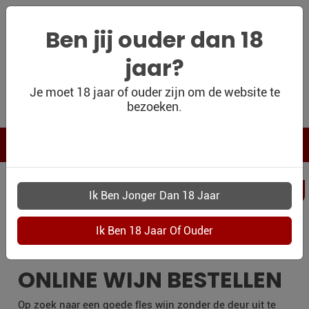
Ben jij ouder dan 18
jaar?
WIJNSHOP
Je moet 18 jaar of ouder zijn om de website te
bezoeken.
PERSOONLIJK
WIJNKADO
WIJN BLOG
PERSOONLIJKWI
WIJN OUTLET
NIEUWEGEIN
PERSOONLIJK-
WIJN-
KADOBON
ONLINE WIJN BESTELLEN
CONTACT
Op zoek naar een goede fles wijn zonder de deur uit te