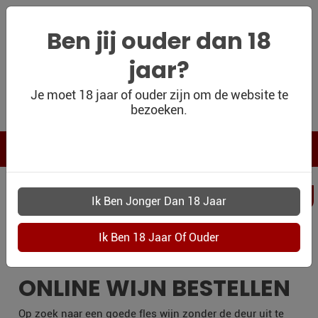
Ben jij ouder dan 18
jaar?
WIJNSHOP
Je moet 18 jaar of ouder zijn om de website te
bezoeken.
PERSOONLIJK
WIJNKADO
WIJN BLOG
PERSOONLIJKWI
WIJN OUTLET
OMMEN
PERSOONLIJK-
WIJN-
KADOBON
ONLINE WIJN BESTELLEN
CONTACT
Op zoek naar een goede fles wijn zonder de deur uit te