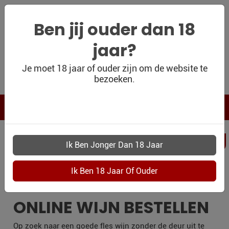
Ben jij ouder dan 18
jaar?
WIJNSHOP
Je moet 18 jaar of ouder zijn om de website te
bezoeken.
PERSOONLIJK
WIJNKADO
WIJN BLOG
PERSOONLIJKWI
WIJN OUTLET
SLIEDRECHT
PERSOONLIJK-
WIJN-
KADOBON
ONLINE WIJN BESTELLEN
CONTACT
Op zoek naar een goede fles wijn zonder de deur uit te