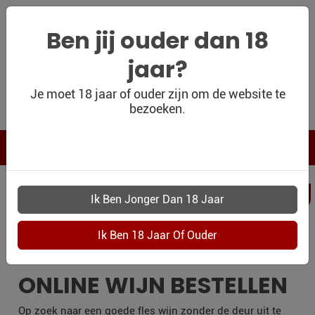
Ben jij ouder dan 18
jaar?
WIJNSHOP
Je moet 18 jaar of ouder zijn om de website te
bezoeken.
PERSOONLIJK
WIJNKADO
WIJN BLOG
PERSOONLIJKWI
WIJN OUTLET
SOEST
PERSOONLIJK-
WIJN-
KADOBON
ONLINE WIJN BESTELLEN
CONTACT
Op zoek naar een goede fles wijn zonder de deur uit te