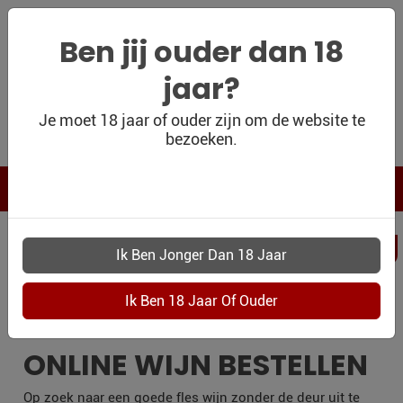
Ben jij ouder dan 18
jaar?
WIJNSHOP
Je moet 18 jaar of ouder zijn om de website te
bezoeken.
PERSOONLIJK
WIJNKADO
WIJN BLOG
PERSOONLIJKWI
WIJN OUTLET
UITHOORN
PERSOONLIJK-
WIJN-
KADOBON
ONLINE WIJN BESTELLEN
CONTACT
Op zoek naar een goede fles wijn zonder de deur uit te