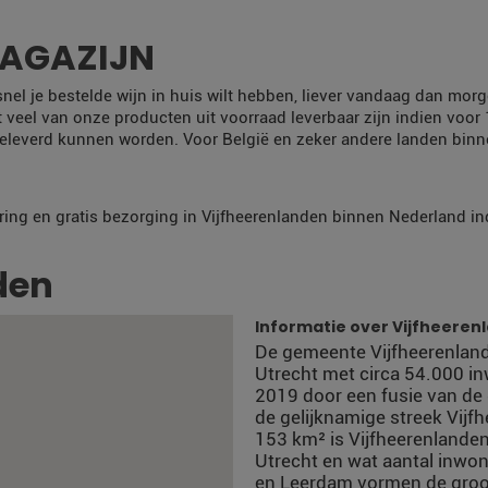
MAGAZIJN
 snel je bestelde wijn in huis wilt hebben, liever vandaag dan m
t veel van onze producten uit voorraad leverbaar zijn indien voor
eleverd kunnen worden. Voor België en zeker andere landen bin
ring en gratis bezorging in Vijfheerenlanden binnen Nederland ind
den
Informatie over Vijfheeren
De gemeente Vijfheerenland
Utrecht met circa 54.000 inw
2019 door een fusie van de
de gelijknamige streek Vijf
153 km² is Vijfheerenlande
Utrecht en wat aantal inwo
en Leerdam vormen de groo