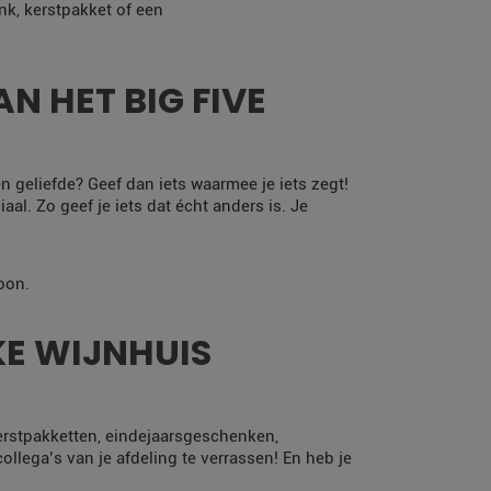
nk, kerstpakket of een
N HET BIG FIVE
en geliefde? Geef dan iets waarmee je iets zegt!
al. Zo geef je iets dat écht anders is. Je
oon.
E WIJNHUIS
erstpakketten, eindejaarsgeschenken,
llega’s van je afdeling te verrassen! En heb je