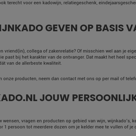
 ook terecht voor een kadowijn, relatiegeschenk, eindejaarsgesche
JNKADO GEVEN OP BASIS VA
en vriend(in), collega of zakenrelatie? Of misschien wel aan je eig
e past bij het karakter van de ontvanger. Dat maakt het heel specia
t van de allerbeste kwaliteit.
an onze producten, neem dan contact met ons op per mail of telef
ADO.NL JOUW PERSOONLIJK
w wensen, vragen en producten op gebied van wijn, wijnkado’s, k
 1 persoon tot meerdere dozen om je kelder mee te vullen of je co