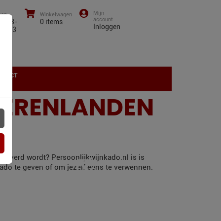
oon
Winkelwagen
0)43-
0
items
Inloggen
01 13
NTACT
EERENLANDEN
eleverd wordt? Persoonlijkwijnkado.nl is is
kado te geven of om jezelf eens te verwennen.