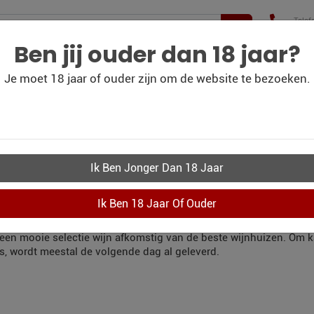
Telef
+31(
210 
Ben jij ouder dan 18 jaar?
Je moet 18 jaar of ouder zijn om de website te bezoeken.
WIJN
WIJN
PERSOONLIJK-WIJN-
CO
BLOG
OUTLET
KADOBON
KWIJNKADO VIJFH
LLEN
r uit te gaan in Vijfheerenlanden en die binnen 24 uur aan huis g
e een mooie selectie wijn afkomstig van de beste wijnhuizen. Om 
s, wordt meestal de volgende dag al geleverd.