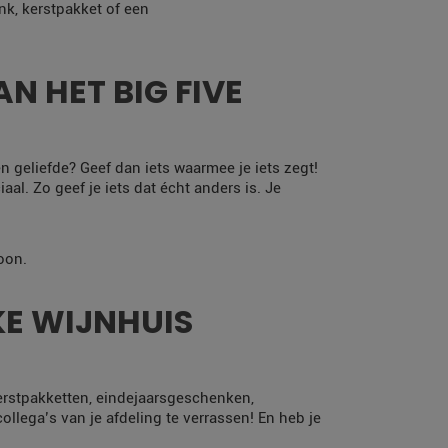
nk, kerstpakket of een
N HET BIG FIVE
en geliefde? Geef dan iets waarmee je iets zegt!
al. Zo geef je iets dat écht anders is. Je
oon.
E WIJNHUIS
erstpakketten, eindejaarsgeschenken,
llega’s van je afdeling te verrassen! En heb je