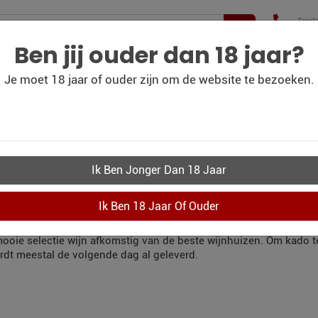
Telef
+31(
210 
Ben jij ouder dan 18 jaar?
Je moet 18 jaar of ouder zijn om de website te bezoeken.
WIJN
WIJN
PERSOONLIJK-WIJN-
CO
BLOG
OUTLET
KADOBON
KWIJNKADO WEST
LLEN
r uit te gaan in Westervoort en die binnen 24 uur aan huis geleve
 mooie selectie wijn afkomstig van de beste wijnhuizen. Om kado 
rdt meestal de volgende dag al geleverd.