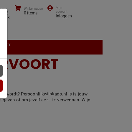
oon
Winkelwagen
0)43-
0
items
Inloggen
01 13
NTACT
ERVOORT
rd wordt? Persoonlijkwijnkado.nl is is jouw
te geven of om jezelf eens te verwennen. Wijn