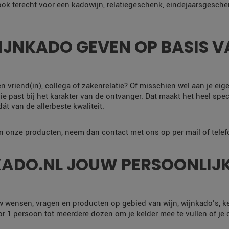
 ook terecht voor een kadowijn, relatiegeschenk, eindejaarsgesche
JNKADO GEVEN OP BASIS VA
en vriend(in), collega of zakenrelatie? Of misschien wel aan je eig
e past bij het karakter van de ontvanger. Dat maakt het heel specia
t van de allerbeste kwaliteit.
an onze producten, neem dan contact met ons op per mail of telef
ADO.NL JOUW PERSOONLIJK
w wensen, vragen en producten op gebied van wijn, wijnkado’s, k
 1 persoon tot meerdere dozen om je kelder mee te vullen of je co