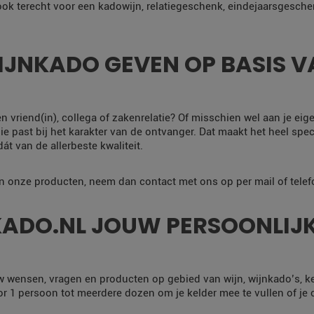
 ook terecht voor een kadowijn, relatiegeschenk, eindejaarsgesche
JNKADO GEVEN OP BASIS VA
en vriend(in), collega of zakenrelatie? Of misschien wel aan je eig
e past bij het karakter van de ontvanger. Dat maakt het heel specia
t van de allerbeste kwaliteit.
an onze producten, neem dan contact met ons op per mail of telef
ADO.NL JOUW PERSOONLIJK
w wensen, vragen en producten op gebied van wijn, wijnkado’s, k
 1 persoon tot meerdere dozen om je kelder mee te vullen of je co