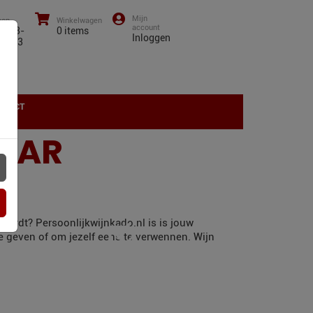
oon
Winkelwagen
0)43-
0
items
Inloggen
01 13
NTACT
AAR
wordt? Persoonlijkwijnkado.nl is is jouw
te geven of om jezelf eens te verwennen. Wijn