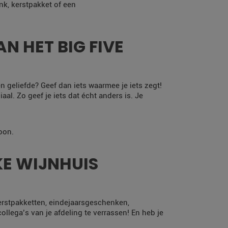
nk, kerstpakket of een
N HET BIG FIVE
en geliefde? Geef dan iets waarmee je iets zegt!
al. Zo geef je iets dat écht anders is. Je
oon.
E WIJNHUIS
erstpakketten, eindejaarsgeschenken,
llega’s van je afdeling te verrassen! En heb je