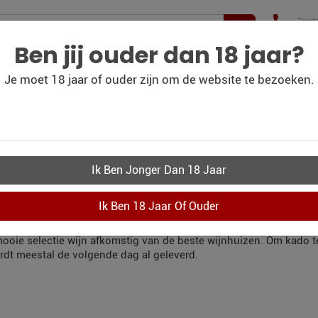
Telef
+31(
210 
Ben jij ouder dan 18 jaar?
Je moet 18 jaar of ouder zijn om de website te bezoeken.
WIJN
WIJN
PERSOONLIJK-WIJN-
CO
BLOG
OUTLET
KADOBON
KWIJNKADO ZEVEN
LLEN
r uit te gaan in Zevenaar en die binnen 24 uur aan huis geleverd 
 mooie selectie wijn afkomstig van de beste wijnhuizen. Om kado 
rdt meestal de volgende dag al geleverd.