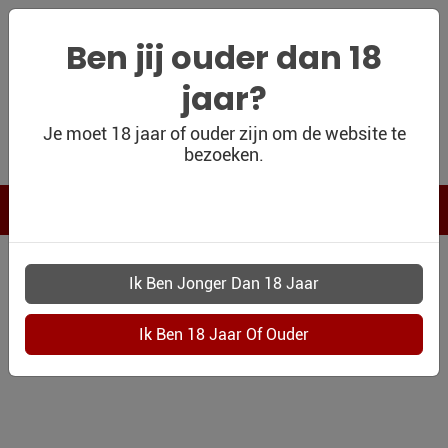
Ben jij ouder dan 18
jaar?
WIJNSHOP
Je moet 18 jaar of ouder zijn om de website te
bezoeken.
PERSOONLIJK
WIJNKADO
WIJN BLOG
WIJN OUTLET
PERSOONLIJK-
WIJN-
KADOBON
CONTACT