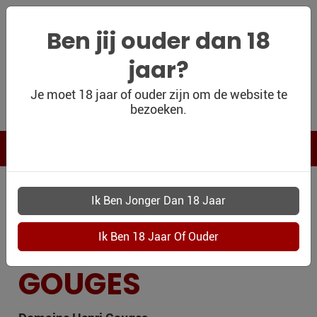
Ben jij ouder dan 18
jaar?
WIJNSHOP
Je moet 18 jaar of ouder zijn om de website te
bezoeken.
PERSOONLIJK
WIJNKADO
WIJN BLOG
WIJNHUIS
WIJN OUTLET
PERSOONLIJK-
DOMAINE HENRI
WIJN-
KADOBON
GOUGES
CONTACT