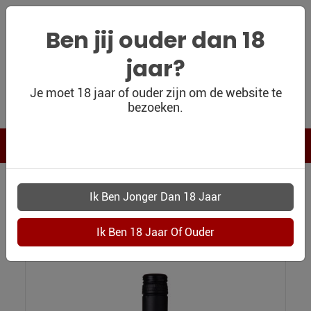
Ben jij ouder dan 18
jaar?
WIJNSHOP
Je moet 18 jaar of ouder zijn om de website te
bezoeken.
PERSOONLIJK
WIJNKADO
WIJN BLOG
WIJN OUTLET
WIJNSHOP
0046 BADABOUM VIOGIER PAYS DOC IGP
PERSOONLIJK-
Badaboum Viogier Pays dOc IGP
WIJN-
KADOBON
CONTACT