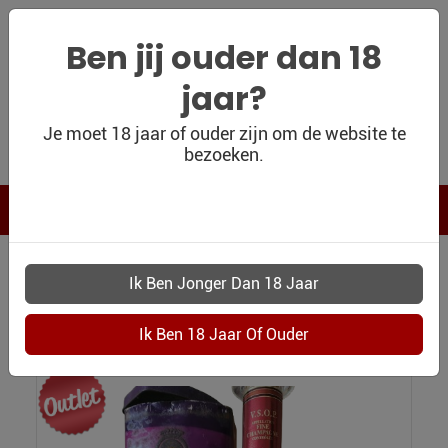
Ben jij ouder dan 18
jaar?
WIJNSHOP
Je moet 18 jaar of ouder zijn om de website te
bezoeken.
PERSOONLIJK
WIJNKADO
WIJN BLOG
WIJN OUTLET
0929 OTARD COGNAC VSOP
PERSOONLIJK-
Otard Cognac VSOP
WIJN-
KADOBON
CONTACT