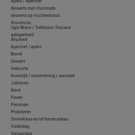
Apéro / Aperitief
desserts met chocolade
desserts op vruchtenbasis
druivenras
Ugni Blanc / Trebbiano Toscana
gelegenheid
Afscheid
Aperitief / apéro
Borrel
Dessert
Geboorte
Huwelijk / samenleving / aanzoek
Jubileum
Kerst
Pasen
Pensioen
Pinksteren
Sinterklaas en/of Kerstcadeau
Vaderdag
Verjaardag