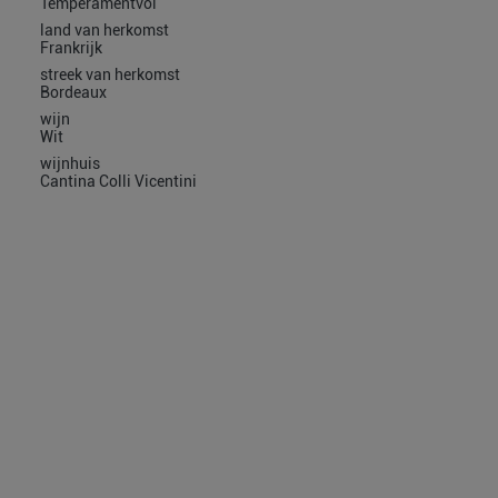
Temperamentvol
land van herkomst
Frankrijk
streek van herkomst
Bordeaux
wijn
Wit
wijnhuis
Cantina Colli Vicentini