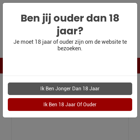
Ben jij ouder dan 18
jaar?
WIJNSHOP
Je moet 18 jaar of ouder zijn om de website te
bezoeken.
PERSOONLIJK
WIJNKADO
WIJN BLOG
WIJN OUTLET
0930 WIJNKADO BRISE SAUVIGNON BLANC
PERSOONLIJK-
Wijnkado: Brise Sauvignon Blanc
WIJN-
KADOBON
CONTACT