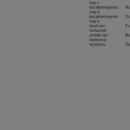
hap c
karaktereigensc
Nu
hap d
karaktereigensc
Tr
hap e
land van
Fr
herkomst
streek van
Bo
herkomst
wijnhuis
Do