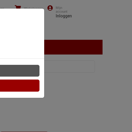
oon
Winkelwagen
0)43-
0
items
Inloggen
01 13
NTACT