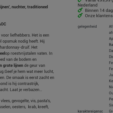
Vanaf €99,99 g
Nederland
jnen', nuchter, traditioneel
Binnen 14 dag
Onze klantense
 AOC
gelegenheid
Af
af
 voor liefhebbers. Het is een
Ap
el opsmuk nodig heeft. Hij
Ba
hardonnay-druif. Het
Da
eel
op roestvrijstalen vaten. In
Di
vloed van de bodem en
Fe
in grote lijnen
de geur van
Fe
ug.
Geef je hem wat meer lucht,
Ju
en. De smaak is eerst zacht en
Ke
ond is hij contrastrijk,
Ni
acht. Laat je verbazen…
Ou
Pe
 vlees, gevogelte, vis, pasta's,
Si
elen, oesters, krab, kreeft,
karaktereigensc
Gr