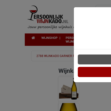
WIJNSHOP
PERSOONLIJK
WIJNKADO
2788 WIJNKADO GARNIER FILS PETIT CHABLIS
Wijnkado: Garnier & 