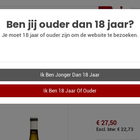
Telef
+31(
210 
Ben jij ouder dan 18 jaar?
Je moet 18 jaar of ouder zijn om de website te bezoeken.
WIJN
WIJN
PERSOONLIJK-WIJN-
CO
BLOG
OUTLET
KADOBON
Fils Petît Chablis
€ 27,50
Excl. btw: € 22,73