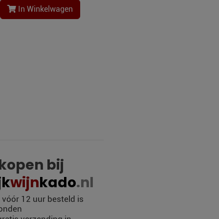
In Winkelwagen
open bij
jk
wijn
kado
.nl
óór 12 uur besteld is
zonden