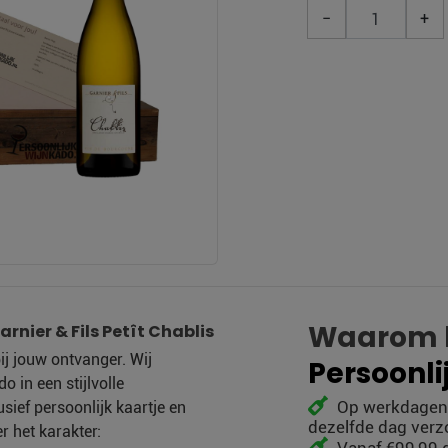
−
+
Waarom k
rnier & Fils Petît Chablis
bij jouw ontvanger. Wij
Persoonli
o in een stijlvolle
Op werkdagen v
sief persoonlijk kaartje en
dezelfde dag ver
r het karakter: