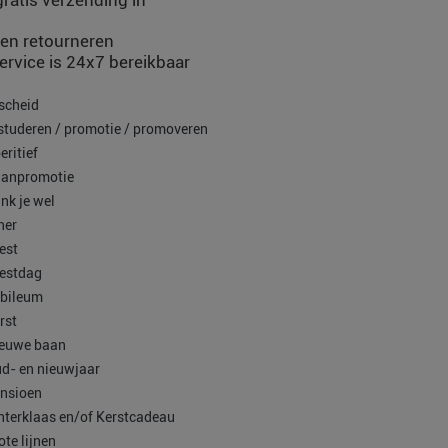
ratis verzending in
en retourneren
rvice is 24x7 bereikbaar
scheid
studeren / promotie / promoveren
eritief
anpromotie
nk je wel
ner
est
estdag
bileum
rst
euwe baan
d- en nieuwjaar
nsioen
nterklaas en/of Kerstcadeau
ote lijnen