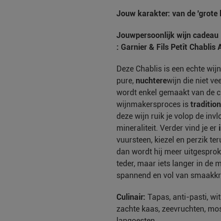
Jouw karakter: van de 'grote li
Jouw
persoonlijk wijn cadeau
: Garnier & Fils Petît Chablis
Deze Chablis is een echte wijn
pure,
nuchtere
wijn die niet ve
wordt enkel gemaakt van de c
wijnmakersproces is
tradition
deze wijn ruik je volop de in
mineraliteit. Verder vind je er
vuursteen, kiezel en perzik ter
dan wordt hij meer uitgesprok
teder, maar iets langer in de m
spannend en vol van smaakkr
Culinair:
Tapas, anti-pasti, wit
zachte kaas, zeevruchten, moss
langoesten