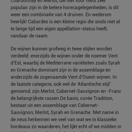
Chardonnay en Merlot, die niet voor niets zeer
populair zijn in de betere horecagelegenheden, is dit
weer een combinatie van 4 druiven. En wederom
heerlijk! Cabardes is een kleine regio die sinds niet al
te lange tijd een eigen appéllation-status heeft,
vandaar de naam.
De wijnen kunnen grofweg in twee stijlen worden
verdeeld: enerzijds de wijnen onder de noemer Vent
d’Est, waarbij de Mediterrane variëteiten zoals Syrah
en Grenache dominant zijn in de assemblage en
anderzijds de zogenaamde Vent d’Ouest-wijnen. In
de laatste categorie, ook wel de ‘Atlantische stijl’
genoemd, zijn Merlot, Cabernet-Sauvignon en -Franc
de belangrijkste rassen.De basis, cuvée Tradition,
bestaat uit een assemblage van Cabernet-
Sauvignon, Merlot, Syrah en Grenache. Met name in
de neus herkennen we veel van wat we in klassieke
bordeaux zo waarderen, het lijkt echt of we midden in