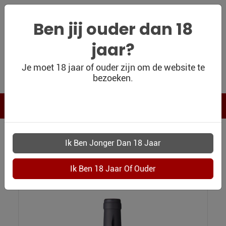
Ben jij ouder dan 18
jaar?
WIJNSHOP
Je moet 18 jaar of ouder zijn om de website te
bezoeken.
PERSOONLIJK
WIJNKADO
WIJN BLOG
WIJN OUTLET
WIJNSHOP
3212 FAMILLE MAUREL TRADITION CABARDES
PERSOONLIJK-
Famille Maurel Tradition Cabardes
WIJN-
KADOBON
CONTACT