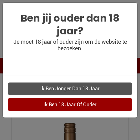
Ben jij ouder dan 18
jaar?
WIJNSHOP
Je moet 18 jaar of ouder zijn om de website te
bezoeken.
PERSOONLIJK
WIJNKADO
WIJN BLOG
WIJN OUTLET
WIJNSHOP
3831 BIDOLI PINOT GRIGIO DELLE VENEZIE
PERSOONLIJK-
Bidoli Pinot Grigio delle Venezie
WIJN-
KADOBON
CONTACT