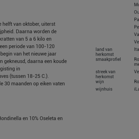
Mo
Ou
Pa
helft van oktober, uiterst
Pe
rijpheid. Daarna worden de
Va
ratten van 5 a 6 kilo en
Ve
 een periode van 100-120
land van
It
t begin van het nieuwe jaar
herkomst
smaakprofiel
Ro
en gekneusd, daarna een koude
me
gisting in
streek van
Ve
ves (tussen 18-25 C.).
herkomst
wijn
R
nde 30 maanden op eiken vaten
wijnhuis
iL
ondinella en 10% Oseleta en