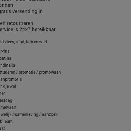
zonden
ratis verzending in
en retourneren
rvice is 24x7 bereikbaar
od vlees, rund, lam en wild
rvina
oatina
ndinella
studeren / promotie / promoveren
anpromotie
nk je wel
ner
estdag
melvaart
welijk / samenleving / aanzoek
bileum
rst