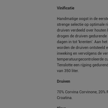
Vinificatie
Handmatige oogst in de eerste 
strenge selectie op optimale 
druiven verdeeld over houten k
drogen de druiven gedurende
dagen in tot 'krenten'. Aan he
worden de druiven ontsteeld 
inweking en vervolgens de ver
temperatuurgecontroleerde cu
Tenslotte een rijping gedure
van 350 liter.
Druiven
70% Corvina Corvinone, 20% R
Croatina.