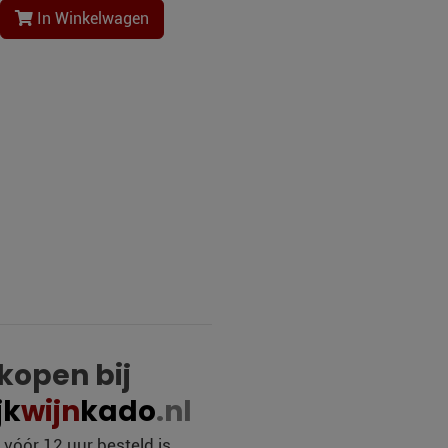
In Winkelwagen
open bij
jk
wijn
kado
.nl
óór 12 uur besteld is