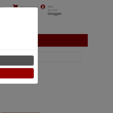
oon
Winkelwagen
0)43-
0
items
Inloggen
01 13
NTACT