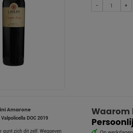
−
+
Waarom k
rini Amarone
 Valpolicella DOC 2019
Persoonli
r gunt zich dit zelf. Weggeven
Op werkdagen v