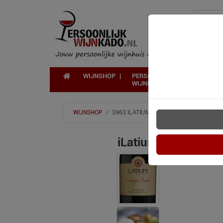
WIJNSHOP
PERSOONLIJK
WIJNKADO
WIJNSHOP
3963 ILATIUM MORINI AMARONE
iLatium Morini Ama