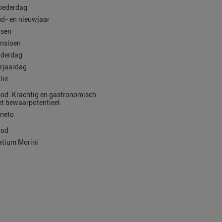
ederdag
d- en nieuwjaar
sen
nsioen
derdag
rjaardag
alië
od: Krachtig en gastronomisch
t bewaarpotentieel
neto
ood
atium Morini