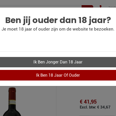
Telef
+31(
210 
Ben jij ouder dan 18 jaar?
Je moet 18 jaar of ouder zijn om de website te bezoeken.
WIJN
WIJN
PERSOONLIJK-WIJN-
CO
BLOG
OUTLET
KADOBON
rone
€ 41,95
Excl. btw: € 34,67