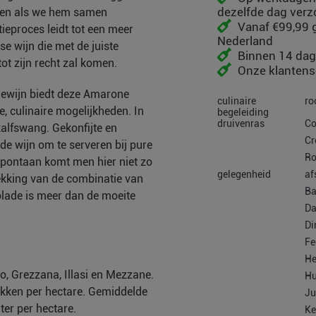
dezelfde dag ver
lleen als we hem samen
Vanaf €99,99 g
tieproces leidt tot een meer
Nederland
se wijn die met de juiste
Binnen 14 dag
tot zijn recht zal komen.
Onze klantense
iewijn biedt deze Amarone
culinaire
ro
e, culinaire mogelijkheden. In
begeleiding
druivenras
Co
kalfswang. Gekonfijte en
Cr
de wijn om te serveren bij pure
Ro
spontaan komt men hier niet zo
gelegenheid
af
kking van de combinatie van
Ba
olade is meer dan de moeite
Da
Di
Fe
He
, Grezzana, Illasi en Mezzane.
Hu
okken per hectare. Gemiddelde
Ju
ter per hectare.
Ke