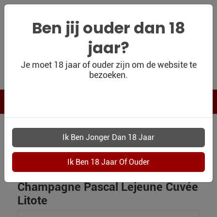
Ben jij ouder dan 18
jaar?
WIJNSHOP
Je moet 18 jaar of ouder zijn om de website te
bezoeken.
PERSOONLIJK
WIJNKADO
WIJN BLOG
WIJN OUTLET
WIJNSHOP
PERSOONLIJK-
4401 CHAMPAGNE PASCAL LEJEUNE CUVEE LITOTE
WIJN-
KADOBON
Champagne Pascal Lejeune Cuvée
CONTACT
Litote