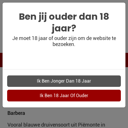
Ben jij ouder dan 18
jaar?
WIJNSHOP
Je moet 18 jaar of ouder zijn om de website te
bezoeken.
PERSOONLIJK
WIJNKADO
WIJN BLOG
DRUIVENRAS
WIJN OUTLET
PERSOONLIJK-
BARBERA
WIJN-
KADOBON
Barbera
CONTACT
Vooral blauwe druivensoort uit Piëmonte in