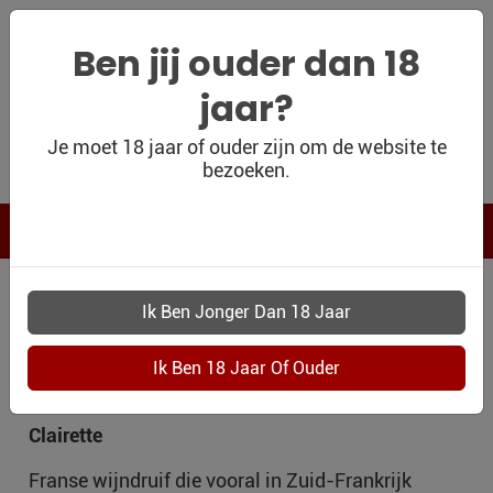
Ben jij ouder dan 18
jaar?
WIJNSHOP
Je moet 18 jaar of ouder zijn om de website te
bezoeken.
PERSOONLIJK
WIJNKADO
WIJN BLOG
DRUIVENRAS
WIJN OUTLET
PERSOONLIJK-
CLAIRETTE
WIJN-
KADOBON
Clairette
CONTACT
Franse wijndruif die vooral in Zuid-Frankrijk