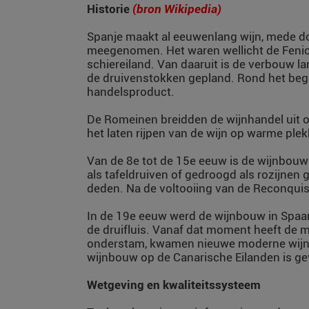
Historie
(bron Wikipedia)
Spanje maakt al eeuwenlang wijn, mede do
meegenomen. Het waren wellicht de Fenici
schiereiland. Van daaruit is de verbouw l
de druivenstokken gepland. Rond het begi
handelsproduct.
De Romeinen breidden de wijnhandel uit ov
het laten rijpen van de wijn op warme plek
Van de 8e tot de 15e eeuw is de wijnbouw
als tafeldruiven of gedroogd als rozijne
deden. Na de voltooiing van de Reconquist
In de 19e eeuw werd de wijnbouw in Spaan
de druifluis. Vanaf dat moment heeft de 
onderstam, kwamen nieuwe moderne wijnm
wijnbouw op de Canarische Eilanden is gev
Wetgeving en kwaliteitssysteem