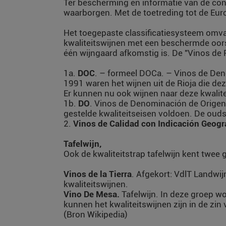
Ter bescherming en informatie van de co
waarborgen. Met de toetreding tot de Eur
Het toegepaste classificatiesysteem omva
kwaliteitswijnen met een beschermde oor
één wijngaard afkomstig is. De "Vinos de 
1a.
DOC
. – formeel DOCa. – Vinos de Deno
1991 waren het wijnen uit de Rioja die de
Er kunnen nu ook wijnen naar deze kwalit
1b.
DO
. Vinos de Denominación de Origen. 
gestelde kwaliteitseisen voldoen. De ouds
2.
Vinos de Calidad con Indicación Geogr
Tafelwijn,
Ook de kwaliteitstrap tafelwijn kent twee 
Vinos de la Tierra
. Afgekort: VdlT Landwi
kwaliteitswijnen.
Vino De Mesa.
Tafelwijn. In deze groep w
kunnen het kwaliteitswijnen zijn in de zin
(Bron Wikipedia)