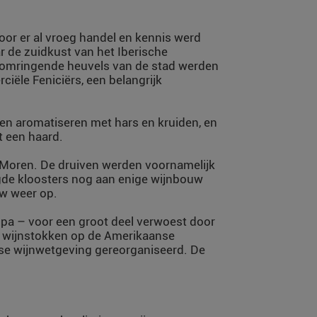
oor er al vroeg handel en kennis werd
 de zuidkust van het Iberische
de omringende heuvels van de stad werden
ële Feniciërs, een belangrijk
 en aromatiseren met hars en kruiden, en
t een haard.
e Moren. De druiven werden voornamelijk
gde kloosters nog aan enige wijnbouw
uw weer op.
opa – voor een groot deel verwoest door
n wijnstokken op de Amerikaanse
se wijnwetgeving gereorganiseerd. De