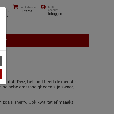
oon
Winkelwagen
0)43-
0
items
Inloggen
01 13
NTACT
grootst. Dwz, het land heeft de meeste
tologische omstandigheden zijn zwaar,
n zoals sherry. Ook kwalitatief maaakt