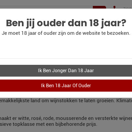
Telef
+31(
210 
Ben jij ouder dan 18 jaar?
Je moet 18 jaar of ouder zijn om de website te bezoeken.
WIJN
WIJN
PERSOONLIJK-WIJN-
CO
BLOG
OUTLET
KADOBON
KOMST SPANJE
derde wijnland ter wereld. Maar qua wijnbouwgebieden het 
emakkelijkste land om wijnstokken te laten groeien. Klima
aakt er witte, rosé, rode, mousserende en versterkte wijne
sieve topklasse met een bijbehorende prijs.