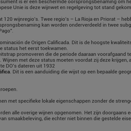
nsument is er een beschermde oorsprongsbenaming om herk
opese Unie is deze wijnwet en regelgeving tot stand geko
t 120 wijnregio’s. Twee regio’s – La Rioja en Priorat – h
sprongsbenaming kan worden onderverdeeld in twee subgr
Pago".
minación de Origen Calificada. Dit is de hoogste kwaliteits
ze status het eerst toekwamen.
eitstrap promoveren die de periode daaraan voorafgaand t
Wijnen met deze status moeten voordat zij deze krijgen, al 
te DO’s dateren uit 1932
áfica
. Dit is een aanduiding die wijst op een bepaalde geo
groepen.
jnen met specifieke lokale eigenschappen zonder de stren
orden alle overige wijnen opgenomen. Het zijn doorgaans e
 van smaakbeleving, die echter niet binnen die gestelde eis