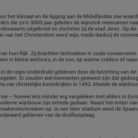
or het klimaat en de ligging aan de Midellandse zee waard
ërs die zo’n 3000 jaar geleden de wijnstok meenamen naar
andinwaarts uitgebreid en stichtten zij de stad Jerez. Op 
n van het Christendom werd wijn, mede dankzij de commerci
er hun Rijk. Zij brachten technieken in zoals conserveren
ken in kleine amfora’s, in de zon, op warme zolders of naas
 in de regio onderdrukt gebleven door de bezetting van d
n gegeten. Er zouden wel momenten geweest zijn dat gedoo
a van christelijke koninkrijken in 1492, bloeide de wijnbo
se – hoewel iets minder erg vergeleken met elders in Eur
moderne wijnbouw zijn intrede gedaan. Naast het enten va
akerstechnieken op. In een later stadium werd de Spaan
rijwaard gebleven van de druifluisplaag.