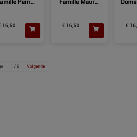
amille Perrin
Famille Maurel
Domai
Ventoux
Chardonnay
Si
€ 16,50
€ 16,50
€ 16
ge
1 / 6
Volgende