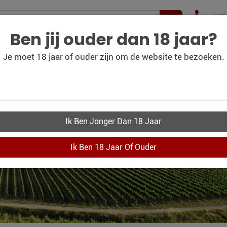
Telef
+31(
210 
Ben jij ouder dan 18 jaar?
Je moet 18 jaar of ouder zijn om de website te bezoeken.
WIJN
WIJN
PERSOONLIJK-WIJN-
CO
BLOG
OUTLET
KADOBON