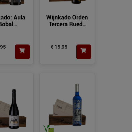
kado: Aula
Wijnkado Orden
Bobal
Tercera Rueda
pranillo
Verdejo DO
,95
€ 15,95