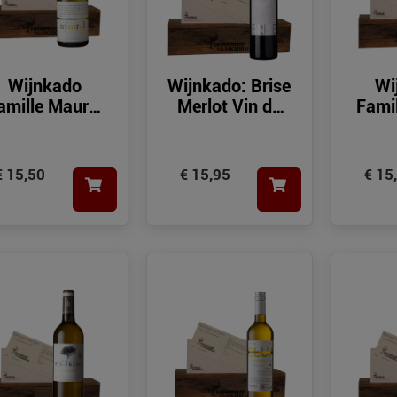
Wijnkado
Wijnkado: Brise
Wi
amille Maurel
Merlot Vin de
Fami
Chenin
France
Colombard
Sauvignon
€ 15,50
€ 15,95
€ 15