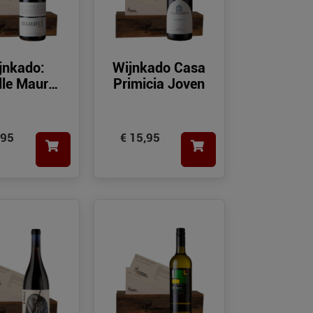
jnkado:
Wijnkado Casa
lle Maurel
Primicia Joven
Merlot
,95
€ 15,95