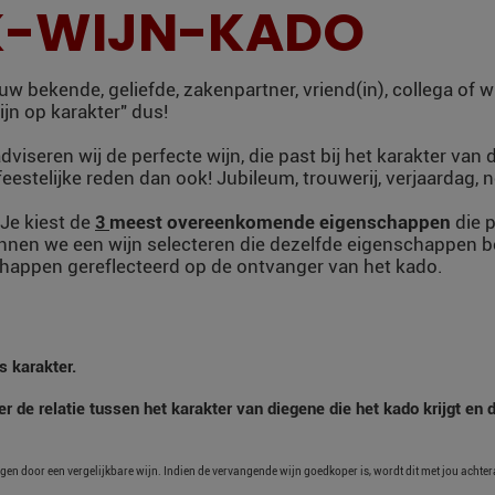
K-WIJN-KADO
uw bekende, geliefde, zakenpartner, vriend(in), collega of w
ijn op karakter" dus!
dviseren wij de perfecte wijn, die past bij het karakter van 
 feestelijke reden dan ook! Jubileum, trouwerij, verjaardag,
 Je kiest de
meest overeenkomende eigenschappen
die p
3
unnen we een wijn selecteren die dezelfde eigenschappen b
schappen gereflecteerd op de ontvanger van het kado.
s karakter.
 de relatie tussen het karakter van diegene die het kado krijgt en d
ngen door een vergelijkbare wijn. Indien de vervangende wijn goedkoper is, wordt dit met jou achter