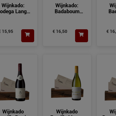
Wijnkado:
Wijnkado:
Wi
odega Langa
Badaboum
Ba
Pasíon
Chardonnay-
Sy
Viognier Pays
Gu
dOc IGP
Dé
€ 15,95
€ 16,50
€ 16
Wijnkado
Wijnkado
Wi