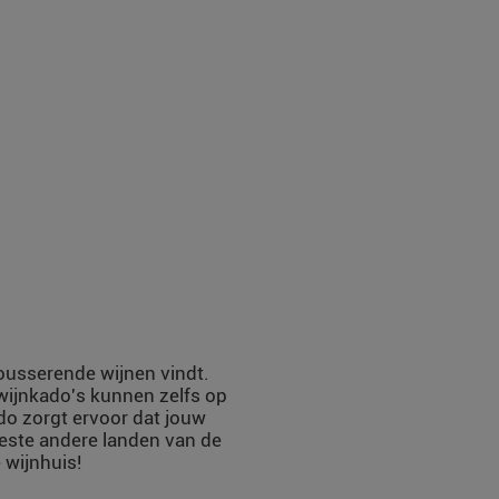
mousserende wijnen vindt.
 wijnkado's kunnen zelfs op
do zorgt ervoor dat jouw
eeste andere landen van de
 wijnhuis!