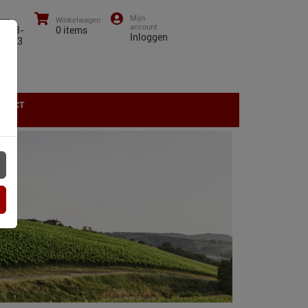
oon
Winkelwagen
0)43-
0
items
Inloggen
01 13
NTACT