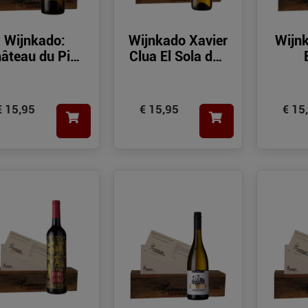
Wijnkado:
Wijnkado Xavier
Wijn
âteau du Pin-
Clua El Sola den
Franc
Pol Blanco
Tem
€ 15,95
€ 15,95
€ 15