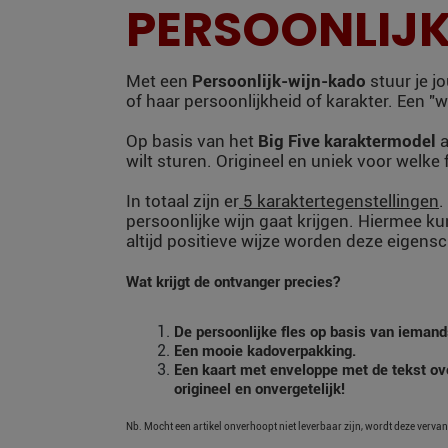
PERSOONLIJ
Met een
Persoonlijk-wijn-kado
stuur je jo
of haar persoonlijkheid of karakter. Een "w
Op basis van het
Big Five karaktermodel
a
wilt sturen. Origineel en uniek voor welke
In totaal zijn er
5 karaktertegenstellingen
.
persoonlijke wijn gaat krijgen. Hiermee k
altijd positieve wijze worden deze eigen
Wat krijgt de ontvanger precies?
De persoonlijke fles op basis van iemand
Een mooie kadoverpakking.
Een kaart met enveloppe met de tekst over
origineel en onvergetelijk!
Nb. Mocht een artikel onverhoopt niet leverbaar zijn, wordt deze verva