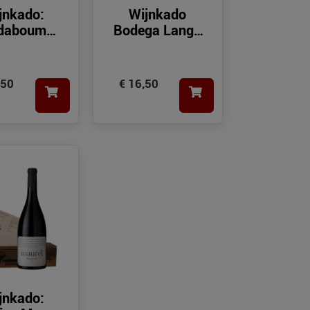
jnkado:
Wijnkado
daboum
Bodega Langa
rah St.
Chardonnay
ilhem le
sert IGP
,50
€ 16,50
jnkado: