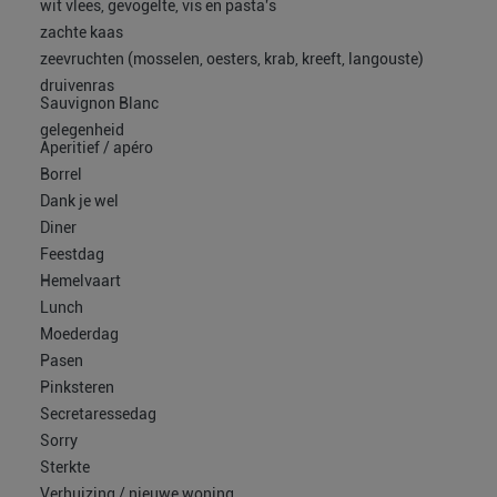
wit vlees, gevogelte, vis en pasta's
zachte kaas
zeevruchten (mosselen, oesters, krab, kreeft, langouste)
druivenras
Sauvignon Blanc
gelegenheid
Aperitief / apéro
Borrel
Dank je wel
Diner
Feestdag
Hemelvaart
Lunch
Moederdag
Pasen
Pinksteren
Secretaressedag
Sorry
Sterkte
Verhuizing / nieuwe woning