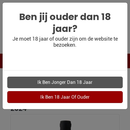
Ben jij ouder dan 18
jaar?
WIJNSHOP
Je moet 18 jaar of ouder zijn om de website te
bezoeken.
PERSOONLIJK
WIJNKADO
WIJN BLOG
WIJN OUTLET
WIJNSHOP
4759 DOMAINE LA CHAPINIERE SAUVIGNON 2024
PERSOONLIJK-
Domaine la Chapinière Sauvignon
WIJN-
KADOBON
2024
CONTACT