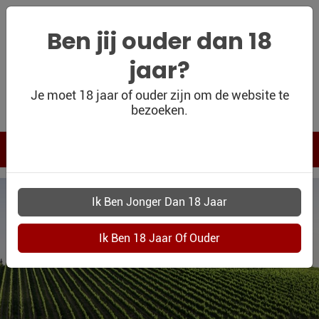
Ben jij ouder dan 18
jaar?
WIJNSHOP
Je moet 18 jaar of ouder zijn om de website te
bezoeken.
PERSOONLIJK
WIJNKADO
WIJN BLOG
WIJN OUTLET
PERSOONLIJK-
WIJN-
KADOBON
CONTACT