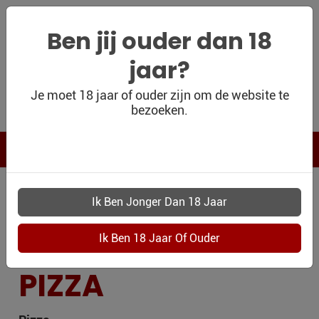
Ben jij ouder dan 18
jaar?
WIJNSHOP
Je moet 18 jaar of ouder zijn om de website te
bezoeken.
PERSOONLIJK
WIJNKADO
WIJN BLOG
CULINAIRE
WIJN OUTLET
PERSOONLIJK-
BEGELEIDING
WIJN-
KADOBON
PIZZA
CONTACT