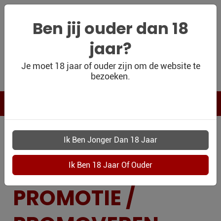
Ben jij ouder dan 18
jaar?
WIJNSHOP
Je moet 18 jaar of ouder zijn om de website te
bezoeken.
PERSOONLIJK
WIJNKADO
WIJN BLOG
GELEGENHEID
WIJN OUTLET
PERSOONLIJK-
AFSTUDEREN /
WIJN-
KADOBON
PROMOTIE /
CONTACT