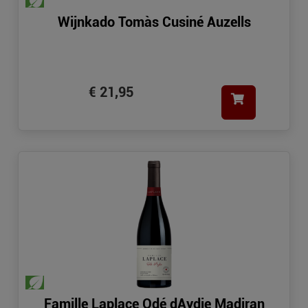
Wijnkado Tomàs Cusiné Auzells
€ 21,95
Famille Laplace Odé dAydie Madiran