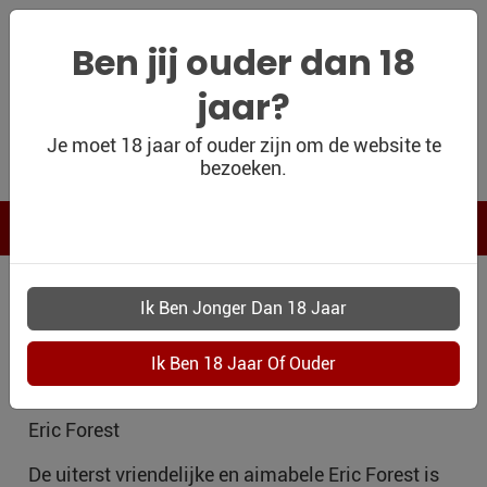
Ben jij ouder dan 18
jaar?
WIJNSHOP
Je moet 18 jaar of ouder zijn om de website te
bezoeken.
PERSOONLIJK
WIJNKADO
WIJN BLOG
WIJNHUIS ERIC
WIJN OUTLET
PERSOONLIJK-
FOREST
WIJN-
KADOBON
Eric Forest
CONTACT
De uiterst vriendelijke en aimabele Eric Forest is