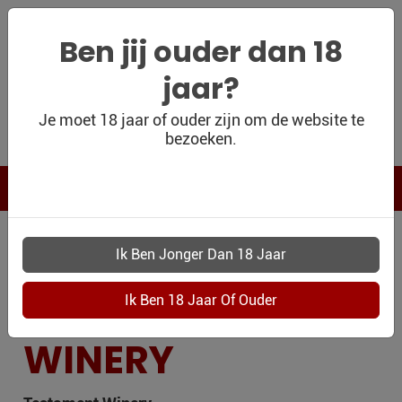
Ben jij ouder dan 18
jaar?
WIJNSHOP
Je moet 18 jaar of ouder zijn om de website te
bezoeken.
PERSOONLIJK
WIJNKADO
WIJN BLOG
WIJNHUIS
WIJN OUTLET
PERSOONLIJK-
TESTAMENT
WIJN-
KADOBON
WINERY
CONTACT