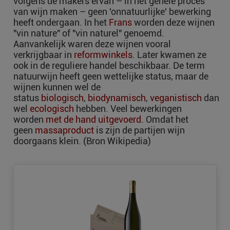
volgens de makers ervan – in het gehele proces
van wijn maken – geen 'onnatuurlijke' bewerking
heeft ondergaan. In het
Frans
worden deze wijnen
"vin nature" of "vin naturel" genoemd.
Aanvankelijk waren deze wijnen vooral
verkrijgbaar in
reformwinkels
. Later kwamen ze
ook in de reguliere handel beschikbaar. De term
natuurwijn heeft geen wettelijke status, maar de
wijnen kunnen wel de
status
biologisch
,
biodynamisch
,
veganistisch
dan
wel
ecologisch
hebben. Veel bewerkingen
worden
met de hand uitgevoerd
. Omdat het
geen
massaproduct
is zijn de partijen wijn
doorgaans klein. (Bron Wikipedia)