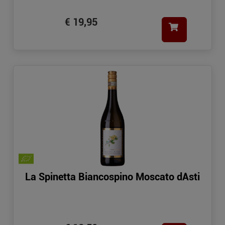
€ 19,95
La Spinetta Biancospino Moscato dAsti