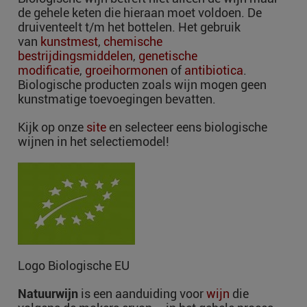
de gehele keten die hieraan moet voldoen. De
druiventeelt t/m het bottelen. Het gebruik
van
kunstmest
,
chemische
bestrijdingsmiddelen
,
genetische
modificatie
,
groeihormonen
of
antibiotica
.
Biologische producten zoals wijn mogen geen
kunstmatige toevoegingen bevatten.
Kijk op onze
site
en selecteer eens biologische
wijnen in het selectiemodel!
Logo Biologische EU
Natuurwijn
is een aanduiding voor
wijn
die