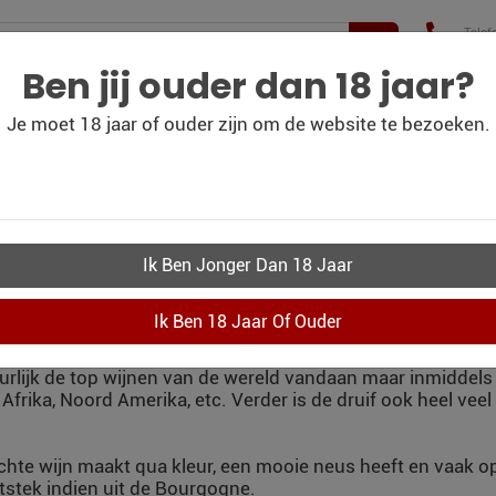
Telef
+31(
210 
Ben jij ouder dan 18 jaar?
Je moet 18 jaar of ouder zijn om de website te bezoeken.
WIJN
WIJN
PERSOONLIJK-WIJN-
CO
BLOG
OUTLET
KADOBON
NOT NOIR / NERO / 
s en Duits een andere naam hebben maar van oorsprong uit
uurlijk de top wijnen van de wereld vandaan maar inmiddel
uid Afrika, Noord Amerika, etc. Verder is de druif ook heel v
f lichte wijn maakt qua kleur, een mooie neus heeft en vaak 
itstek indien uit de Bourgogne.