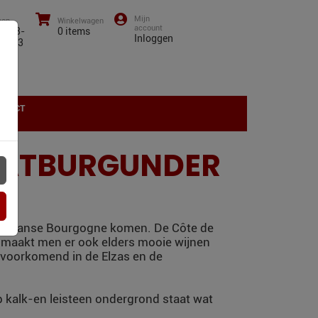
oon
Winkelwagen
0)43-
0
items
Inloggen
01 13
NTACT
SPÄTBURGUNDER
 de Franse Bourgogne komen. De Côte de
s maakt men er ook elders mooie wijnen
eel voorkomend in de Elzas en de
op kalk-en leisteen ondergrond staat wat