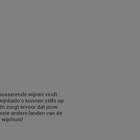
mousserende wijnen vindt.
 wijnkado's kunnen zelfs op
do zorgt ervoor dat jouw
eeste andere landen van de
 wijnhuis!